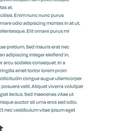
tas at.
acilisis. Enim nunc nunc purus
ornare odio adipiscing montes in at ut.
lentesque. Elit ornare purus mi
tae pretium. Sed mauris erat nec
 adipiscing integer eleifend in.
 arcu sodales consequat. In a
ingilla amet tortor lorem proin
 sollicitudin congue augue ullamcorper
osuere velit. Aliquet viverra volutpat
ugiat lectus. Sed maecenas vitae ut
sque auctor sit urna eros sed odio.
t nec vestibulum vitae ipsum eget
t