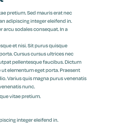
tae pretium. Sed mauris erat nec
 adipiscing integer eleifend in.
 arcu sodales consequat. In a
sque et nisi. Sit purus quisque
orta. Cursus cursus ultrices nec
utpat pellentesque faucibus. Dictum
ae ut elementum eget porta. Praesent
dio. Varius quis magna purus venenatis
venenatis nunc.
que vitae pretium.
scing integer eleifend in.