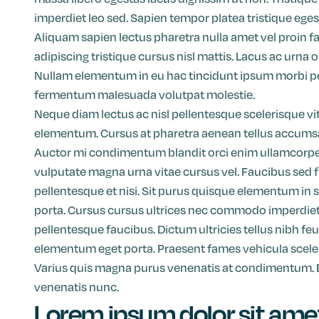
imperdiet leo sed. Sapien tempor platea tristique eges
Aliquam sapien lectus pharetra nulla amet vel proin f
adipiscing tristique cursus nisl mattis. Lacus ac urna 
Nullam elementum in eu hac tincidunt ipsum morbi pel
fermentum malesuada volutpat molestie.
Neque diam lectus ac nisl pellentesque scelerisque vi
elementum. Cursus at pharetra aenean tellus accumsan
Auctor mi condimentum blandit orci enim ullamcorper
vulputate magna urna vitae cursus vel. Faucibus sed fr
pellentesque et nisi. Sit purus quisque elementum in
porta. Cursus cursus ultrices nec commodo imperdiet p
pellentesque faucibus. Dictum ultricies tellus nibh fe
elementum eget porta. Praesent fames vehicula sceleri
Varius quis magna purus venenatis at condimentum. E
venenatis nunc.
Lorem ipsum dolor sit ame