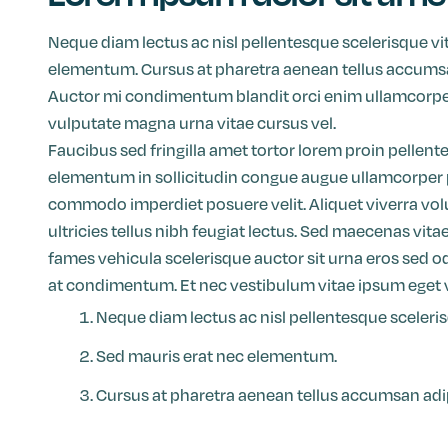
Neque diam lectus ac nisl pellentesque scelerisque vi
elementum. Cursus at pharetra aenean tellus accumsan
Auctor mi condimentum blandit orci enim ullamcorper
vulputate magna urna vitae cursus vel.
Faucibus sed fringilla amet tortor lorem proin pellente
elementum in sollicitudin congue augue ullamcorper p
commodo imperdiet posuere velit. Aliquet viverra vol
ultricies tellus nibh feugiat lectus. Sed maecenas vit
fames vehicula scelerisque auctor sit urna eros sed o
at condimentum. Et nec vestibulum vitae ipsum eget 
Neque diam lectus ac nisl pellentesque sceleris
Sed mauris erat nec elementum.
Cursus at pharetra aenean tellus accumsan adipi