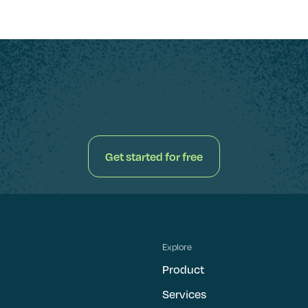
Start using Clara
today for free
Get started for free
Get started for free
No credit card required
Explore
Product
Services