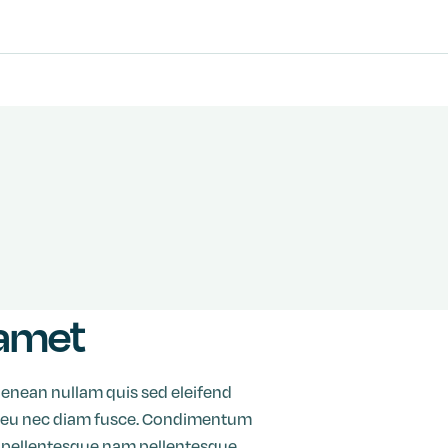
 amet
aenean nullam quis sed eleifend
 eu eu nec diam fusce. Condimentum
ue pellentesque nam pellentesque