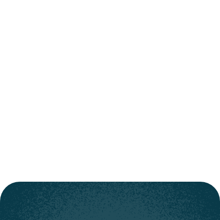
Notes
Cloud
See how Clara can boost your
productivity
View features
View features
Start using Clara today for