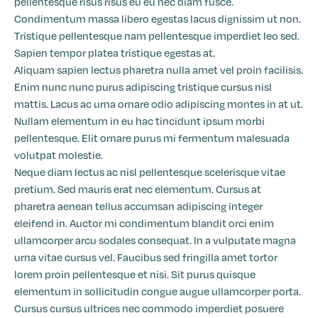
pellentesque risus risus eu eu nec diam fusce.
Condimentum massa libero egestas lacus dignissim ut non.
Tristique pellentesque nam pellentesque imperdiet leo sed.
Sapien tempor platea tristique egestas at.
Aliquam sapien lectus pharetra nulla amet vel proin facilisis.
Enim nunc nunc purus adipiscing tristique cursus nisl
mattis. Lacus ac urna ornare odio adipiscing montes in at ut.
Nullam elementum in eu hac tincidunt ipsum morbi
pellentesque. Elit ornare purus mi fermentum malesuada
volutpat molestie.
Neque diam lectus ac nisl pellentesque scelerisque vitae
pretium. Sed mauris erat nec elementum. Cursus at
pharetra aenean tellus accumsan adipiscing integer
eleifend in. Auctor mi condimentum blandit orci enim
ullamcorper arcu sodales consequat. In a vulputate magna
urna vitae cursus vel. Faucibus sed fringilla amet tortor
lorem proin pellentesque et nisi. Sit purus quisque
elementum in sollicitudin congue augue ullamcorper porta.
Cursus cursus ultrices nec commodo imperdiet posuere